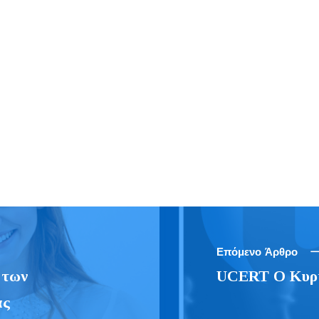
Επόμενο Άρθρο
 των
UCERT Ο Κυρί
ας