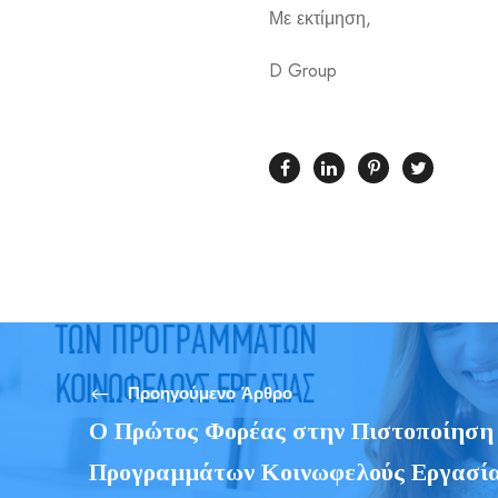
Με εκτίμηση,
D Group
Προηγούμενο Άρθρο
O Πρώτος Φορέας στην Πιστοποίηση
Προγραμμάτων Κοινωφελούς Εργασί