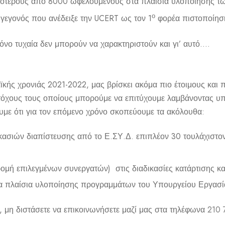
σότερους από 8000 ωφελούμενους στα πλαίσια υλοποίησης 
ο
γεγονός που ανέδειξε την UCERT ως τον 1
φορέα πιστοποίηση
νο τυχαία δεν μπορούν να χαρακτηριστούν και γι’ αυτό….
ϊκής χρονιάς 2021-2022, μας βρίσκει ακόμα πιο έτοιμους και
τόχους τους οποίους μπορούμε να επιτύχουμε λαμβάνοντας υπ
ουμε ότι για τον επόμενο χρόνο σκοπεύουμε τα ακόλουθα:
ασιών διαπίστευσης από το Ε.ΣΥ.Δ. επιπλέον 30 τουλάχιστ
ομή επιλεγμένων συνεργατών) στις διαδικασίες κατάρτισης κα
α πλαίσια υλοποίησης προγραμμάτων του Υπουργείου Εργασί
η, μη διστάσετε να επικοινωνήσετε μαζί μας στα τηλέφωνα
210 