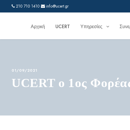
210 710 1410
info@ucert.gr
Αρχική
UCERT
Υπηρεσίες
Συνε
01/09/2021
UCERT ο 1ος Φορέας