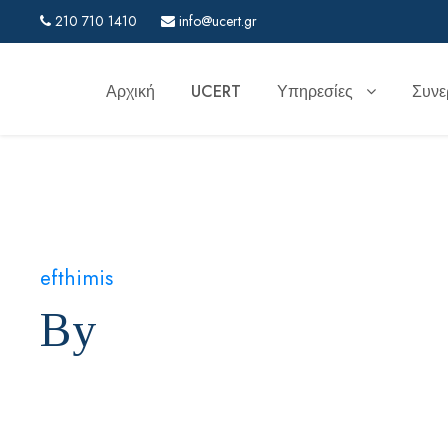
210 710 1410
info@ucert.gr
Αρχική
UCERT
Υπηρεσίες
Συνε
efthimis
By